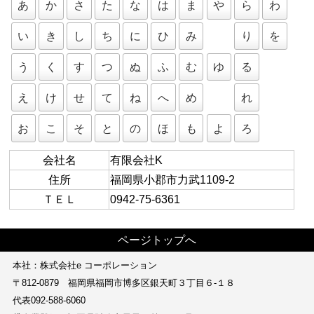
あ
か
さ
た
な
は
ま
や
ら
わ
い
き
し
ち
に
ひ
み
り
を
う
く
す
つ
ぬ
ふ
む
ゆ
る
え
け
せ
て
ね
へ
め
れ
お
こ
そ
と
の
ほ
も
よ
ろ
会社名
有限会社K
住所
福岡県小郡市力武1109-2
ＴＥＬ
0942-75-6361
ページトップへ
本社：株式会社e コーポレーション
〒812-0879 福岡県福岡市博多区銀天町３丁目６‐１８
代表092-588-6060