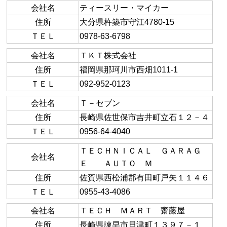
会社名
ティースリー・マイカー
住所
大分県杵築市守江4780-15
ＴＥＬ
0978-63-6798
会社名
ＴＫＴ株式会社
住所
福岡県那珂川市西畑1011-1
ＴＥＬ
092-952-0123
会社名
Ｔ－セブン
住所
長崎県佐世保市吉井町立石１２－４
ＴＥＬ
0956-64-4040
ＴＥＣＨＮＩＣＡＬ ＧＡＲＡＧ
会社名
Ｅ ＡＵＴＯ Ｍ
住所
佐賀県西松浦郡有田町戸矢１１４６
ＴＥＬ
0955-43-4086
会社名
ＴＥＣＨ ＭＡＲＴ 齋藤屋
住所
長崎県諫早市貝津町１３９７－１