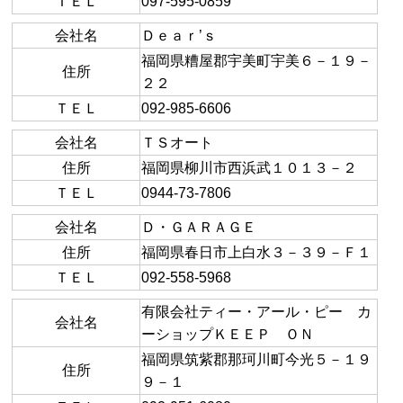
ＴＥＬ
097-595-0859
会社名
Ｄｅａｒ’ｓ
福岡県糟屋郡宇美町宇美６－１９－
住所
２２
ＴＥＬ
092-985-6606
会社名
ＴＳオート
住所
福岡県柳川市西浜武１０１３－２
ＴＥＬ
0944-73-7806
会社名
Ｄ・ＧＡＲＡＧＥ
住所
福岡県春日市上白水３－３９－Ｆ１
ＴＥＬ
092-558-5968
有限会社ティー・アール・ピー カ
会社名
ーショップＫＥＥＰ ＯＮ
福岡県筑紫郡那珂川町今光５－１９
住所
９－１