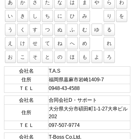
あ
か
さ
た
な
は
ま
や
ら
わ
い
き
し
ち
に
ひ
み
り
を
う
く
す
つ
ぬ
ふ
む
ゆ
る
え
け
せ
て
ね
へ
め
れ
お
こ
そ
と
の
ほ
も
よ
ろ
会社名
T.A.S
住所
福岡県嘉麻市岩崎1409-7
ＴＥＬ
0948-43-4588
会社名
合同会社D・サポート
大分県大分市碩田町1-1-27大串ビル
住所
202
ＴＥＬ
097-507-9774
会社名
T-Boss Co.Ltd.