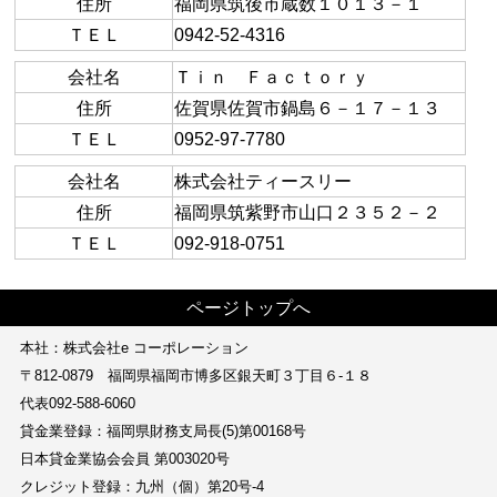
住所
福岡県筑後市蔵数１０１３－１
ＴＥＬ
0942-52-4316
会社名
Ｔｉｎ Ｆａｃｔｏｒｙ
住所
佐賀県佐賀市鍋島６－１７－１３
ＴＥＬ
0952-97-7780
会社名
株式会社ティースリー
住所
福岡県筑紫野市山口２３５２－２
ＴＥＬ
092-918-0751
ページトップへ
本社：株式会社e コーポレーション
〒812-0879 福岡県福岡市博多区銀天町３丁目６‐１８
代表092-588-6060
貸金業登録：福岡県財務支局長(5)第00168号
日本貸金業協会会員 第003020号
クレジット登録：九州（個）第20号-4