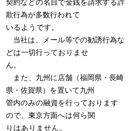
契約などの名目で
金銭を請求する詐
欺
行
為
が多数行
われて
いるようです。
当社は、メール等での勧誘行為な
どは一切行っておりま
せ
ん。
また、九州に店舗（福岡県・
長崎
県・佐賀県）を置いて九州
管
内のみの融資
を
行っております
ので、東京方面
へは何ら関
りは
ありません。