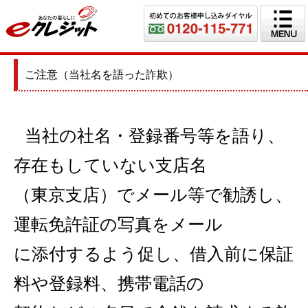
ご注意（当社名を語った詐欺）
当社の社名・登録番号等を語り、
存在もしていない支店名
（東京支店）で
メール等で勧誘し、
運転免許証の写真を
メール
に
添付するよう促し、借入前に保証
料や登
録料、
携帯
電話の